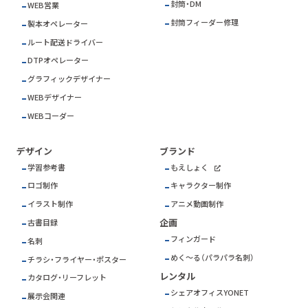
封筒・DM
WEB営業
封筒フィーダー修理
製本オペレーター
ルート配送ドライバー
DTPオペレーター
グラフィックデザイナー
WEBデザイナー
WEBコーダー
デザイン
ブランド
学習参考書
もえしょく
ロゴ制作
キャラクター制作
イラスト制作
アニメ動画制作
企画
古書目録
フィンガード
名刺
めく～る（パラパラ名刺）
チラシ・フライヤー・ポスター
レンタル
カタログ・リーフレット
シェアオフィスYONET
展示会関連