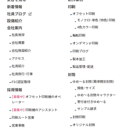
新着情報
印刷
社員ブログ
オフセット印刷
モノクロ・単色 （特色）印刷
設備紹介
4色カラー印刷
会社案内
社長挨拶
輪転印刷
会社概要
オンデマンド印刷
会社施設紹介
印刷ブログ
アクセス
製本加工
社員紹介
製品管理・配送
社員旅行・行事
封筒
ゆめ～る封筒（簡単開封封筒）
FSC
認証取得
規格・サイズ
採用情報
ゆめ～る封筒キャラクター
【募集中】
オフセット印刷機のオペ
寄付金付きゆめ～る
レーター
サンプル請求
【募集中】
印刷機のアシスタント
封筒印刷
印刷ルート営業
オリジナル封筒
営業事務