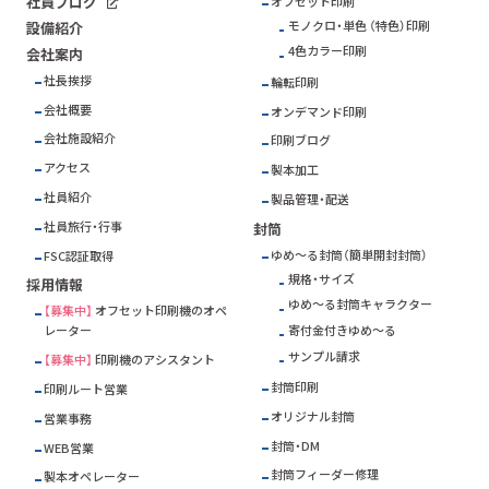
社員ブログ
オフセット印刷
モノクロ・単色 （特色）印刷
設備紹介
4色カラー印刷
会社案内
社長挨拶
輪転印刷
会社概要
オンデマンド印刷
会社施設紹介
印刷ブログ
アクセス
製本加工
社員紹介
製品管理・配送
社員旅行・行事
封筒
ゆめ～る封筒（簡単開封封筒）
FSC
認証取得
規格・サイズ
採用情報
ゆめ～る封筒キャラクター
【募集中】
オフセット印刷機のオペ
寄付金付きゆめ～る
レーター
サンプル請求
【募集中】
印刷機のアシスタント
封筒印刷
印刷ルート営業
オリジナル封筒
営業事務
封筒・DM
WEB営業
封筒フィーダー修理
製本オペレーター