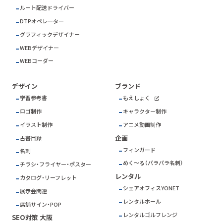
ルート配送ドライバー
DTPオペレーター
グラフィックデザイナー
WEBデザイナー
WEBコーダー
デザイン
ブランド
学習参考書
もえしょく
ロゴ制作
キャラクター制作
イラスト制作
アニメ動画制作
企画
古書目録
フィンガード
名刺
めく～る（パラパラ名刺）
チラシ・フライヤー・ポスター
レンタル
カタログ・リーフレット
シェアオフィスYONET
展示会関連
レンタルホール
店舗サイン・POP
レンタルゴルフレンジ
SEO対策 大阪