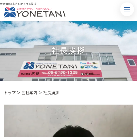
大阪 印刷 米谷印刷
/
社長挨拶
社長挨拶
トップ
＞
会社案内
＞
社長挨拶