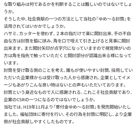
な取り組みは何であるかを判断することは難しいのではないでしょ
うか。
そうした中、社会貢献の一つの方法として当社の「ゆめ～る封筒」を
活用されてはいかかでしょうか。
ハサミ、カッターを使わず、２本の指だけで楽に開封出来、手の不自
由な方は封筒を脇に挟み、角を口で咥えて引き上げると見事に開封
出来ます。また開封矢印が点字穴になっていますので視覚障がいの
方は角を指先で触っていただくと開封部分が認識出来る様になって
います。
封筒を受け取る側のことを考え、誰もが使いやすい封筒、採用してい
ただいた企業様からは受け取った人から感謝され、企業としてイメ
ージもあがりこんな良い物はないとの声もいただいております。
封筒という身近なもので人に感謝される、これこそ社会貢献であり、
企業のCSRの一つになるのではないでしょうか。
当社では、H19年11月より「寄付金ゆめ～る封筒」を発売開始いたし
ました。福祉団体に寄付を行い、その行為を封筒に明記し、より企業
側が社会貢献しやすくしたものです。