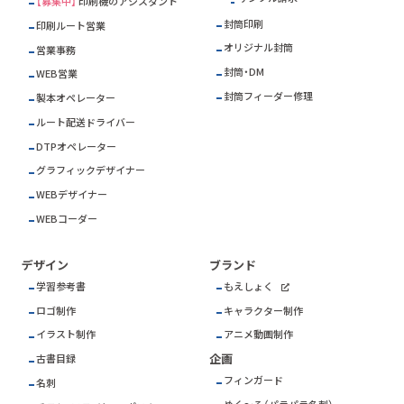
【募集中】
印刷機のアシスタント
封筒印刷
印刷ルート営業
オリジナル封筒
営業事務
封筒・DM
WEB営業
封筒フィーダー修理
製本オペレーター
ルート配送ドライバー
DTPオペレーター
グラフィックデザイナー
WEBデザイナー
WEBコーダー
デザイン
ブランド
学習参考書
もえしょく
ロゴ制作
キャラクター制作
イラスト制作
アニメ動画制作
企画
古書目録
フィンガード
名刺