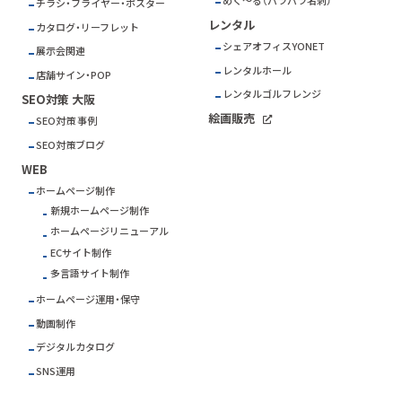
めく～る（パラパラ名刺）
チラシ・フライヤー・ポスター
レンタル
カタログ・リーフレット
シェアオフィスYONET
展示会関連
レンタルホール
店舗サイン・POP
レンタルゴルフレンジ
SEO対策 大阪
絵画販売
SEO対策 事例
SEO対策ブログ
WEB
ホームページ制作
新規ホームページ制作
ホームページリニューアル
ECサイト制作
多言語サイト制作
ホームページ運用・保守
動画制作
デジタルカタログ
SNS運用