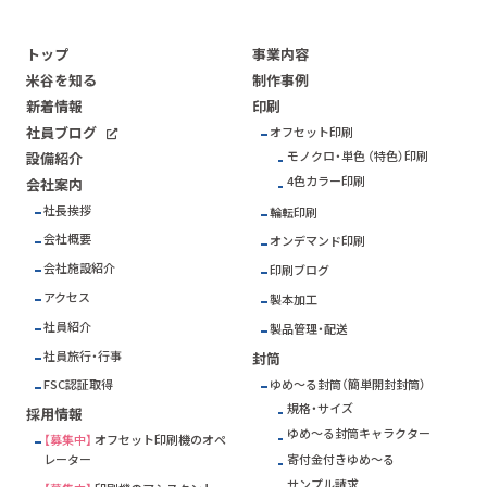
トップ
事業内容
米谷を知る
制作事例
新着情報
印刷
社員ブログ
オフセット印刷
モノクロ・単色 （特色）印刷
設備紹介
4色カラー印刷
会社案内
社長挨拶
輪転印刷
会社概要
オンデマンド印刷
会社施設紹介
印刷ブログ
アクセス
製本加工
社員紹介
製品管理・配送
社員旅行・行事
封筒
ゆめ～る封筒（簡単開封封筒）
FSC
認証取得
規格・サイズ
採用情報
ゆめ～る封筒キャラクター
【募集中】
オフセット印刷機のオペ
寄付金付きゆめ～る
レーター
サンプル請求