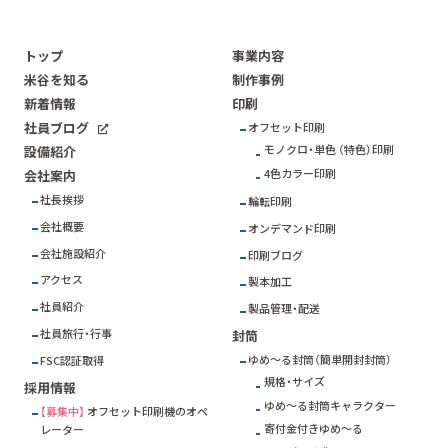
トップ
事業内容
米谷を知る
制作事例
新着情報
印刷
社員ブログ
オフセット印刷
モノクロ・単色 （特色）印刷
設備紹介
4色カラー印刷
会社案内
社長挨拶
輪転印刷
会社概要
オンデマンド印刷
会社施設紹介
印刷ブログ
アクセス
製本加工
社員紹介
製品管理・配送
社員旅行・行事
封筒
ゆめ～る封筒（簡単開封封筒）
FSC
認証取得
規格・サイズ
採用情報
ゆめ～る封筒キャラクター
【募集中】
オフセット印刷機のオペ
寄付金付きゆめ～る
レーター