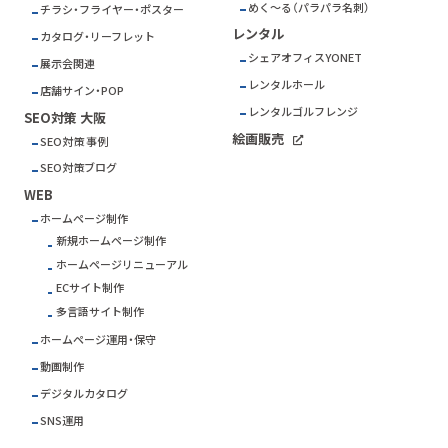
めく～る（パラパラ名刺）
チラシ・フライヤー・ポスター
レンタル
カタログ・リーフレット
シェアオフィスYONET
展示会関連
レンタルホール
店舗サイン・POP
レンタルゴルフレンジ
SEO対策 大阪
絵画販売
SEO対策 事例
SEO対策ブログ
WEB
ホームページ制作
新規ホームページ制作
ホームページリニューアル
ECサイト制作
多言語サイト制作
ホームページ運用・保守
動画制作
デジタルカタログ
SNS運用