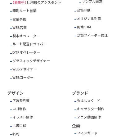
サンプル請求
【募集中】
印刷機のアシスタント
封筒印刷
印刷ルート営業
オリジナル封筒
営業事務
封筒・DM
WEB営業
封筒フィーダー修理
製本オペレーター
ルート配送ドライバー
DTPオペレーター
グラフィックデザイナー
WEBデザイナー
WEBコーダー
デザイン
ブランド
学習参考書
もえしょく
ロゴ制作
キャラクター制作
イラスト制作
アニメ動画制作
企画
古書目録
フィンガード
名刺