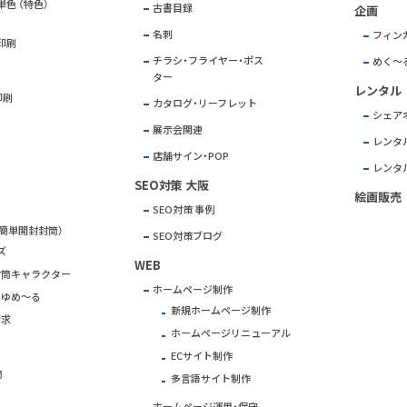
色 （特色）
古書目録
企画
名刺
フィン
印刷
チラシ・フライヤー・ポス
めく～
ター
レンタル
印刷
カタログ・リーフレット
シェアオ
展示会関連
レンタ
店舗サイン・POP
レンタ
SEO対策 大阪
絵画販売
SEO対策 事例
簡単開封封筒）
SEO対策ブログ
ズ
WEB
封筒キャラクター
ホームページ制作
きゆめ～る
新規ホームページ制作
請求
ホームページリニューアル
ECサイト制作
筒
多言語サイト制作
ホームページ運用・保守