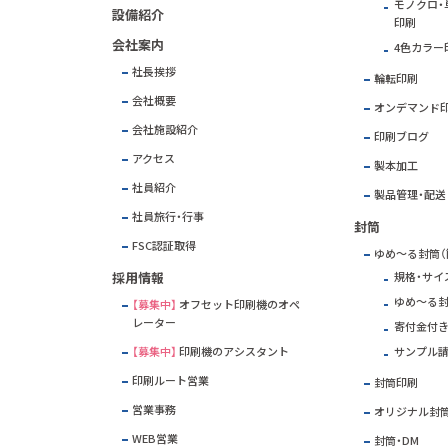
モノクロ・単
設備紹介
印刷
会社案内
4色カラー
社長挨拶
輪転印刷
会社概要
オンデマンド
会社施設紹介
印刷ブログ
アクセス
製本加工
社員紹介
製品管理・配送
社員旅行・行事
封筒
FSC
認証取得
ゆめ～る封筒（
採用情報
規格・サイ
ゆめ～る
【募集中】
オフセット印刷機のオペ
レーター
寄付金付
【募集中】
印刷機のアシスタント
サンプル
印刷ルート営業
封筒印刷
営業事務
オリジナル封
WEB営業
封筒・DM