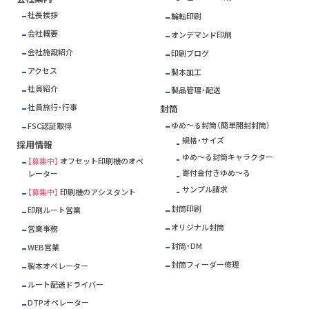
社長挨拶
輪転印刷
会社概要
オンデマンド印刷
会社施設紹介
印刷ブログ
アクセス
製本加工
社員紹介
製品管理・配送
社員旅行・行事
封筒
ゆめ～る封筒（簡単開封封筒）
FSC
認証取得
規格・サイズ
採用情報
ゆめ～る封筒キャラクター
【募集中】
オフセット印刷機のオペ
寄付金付きゆめ～る
レーター
サンプル請求
【募集中】
印刷機のアシスタント
封筒印刷
印刷ルート営業
オリジナル封筒
営業事務
封筒・DM
WEB営業
封筒フィーダー修理
製本オペレーター
ルート配送ドライバー
DTPオペレーター