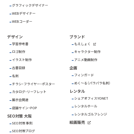
グラフィックデザイナー
WEBデザイナー
WEBコーダー
デザイン
ブランド
学習参考書
もえしょく
ロゴ制作
キャラクター制作
イラスト制作
アニメ動画制作
企画
古書目録
フィンガード
名刺
めく～る（パラパラ名刺）
チラシ・フライヤー・ポスター
レンタル
カタログ・リーフレット
シェアオフィスYONET
展示会関連
レンタルホール
店舗サイン・POP
レンタルゴルフレンジ
SEO対策 大阪
絵画販売
SEO対策 事例
SEO対策ブログ