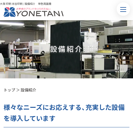
大阪 印刷 米谷印刷
/
設備紹介 単色両面機
設備紹介
トップ
＞
設備紹介
様々なニーズにお応えする、充実した設備
を導入しています