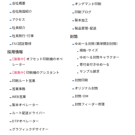
会社概要
オンデマンド印刷
会社施設紹介
印刷ブログ
アクセス
製本加工
社員紹介
製品管理・配送
社員旅行・行事
封筒
ゆめ～る封筒（簡単開封封筒）
FSC
認証取得
規格・サイズ
採用情報
ゆめ～る封筒キャラクター
【募集中】
オフセット印刷機のオペ
寄付金付きゆめ～る
レーター
サンプル請求
【募集中】
印刷機のアシスタント
封筒印刷
印刷ルート営業
オリジナル封筒
営業事務
封筒・DM
WEB営業
封筒フィーダー修理
製本オペレーター
ルート配送ドライバー
DTPオペレーター
グラフィックデザイナー