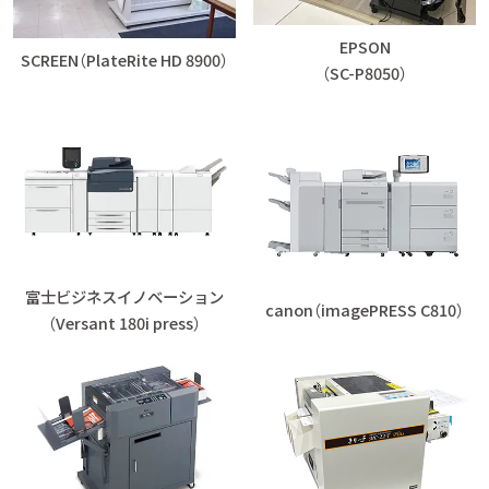
EPSON
SCREEN（PlateRite HD 8900）
（SC-P8050）
富士ビジネスイノベーション
canon（imagePRESS C810）
（Versant 180i press）