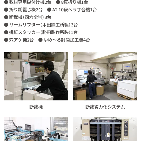
● 教材専用糊付け機2台 ● 8頁折り機1台
● 折り糊綴じ機2台 ● A2 10段ペラ丁合機1台
● 断裁機（四六全判）3台
● リームリフター（木田鉄工所製）3台
● 排紙スタッカー（勝田製作所製）1台
● 穴アケ機2台 ● ゆめ～る封筒加工機4台
断裁機
断裁省力化システム