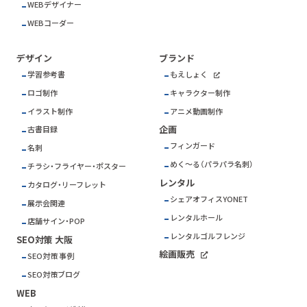
WEBデザイナー
WEBコーダー
デザイン
ブランド
学習参考書
もえしょく
ロゴ制作
キャラクター制作
イラスト制作
アニメ動画制作
企画
古書目録
フィンガード
名刺
めく～る（パラパラ名刺）
チラシ・フライヤー・ポスター
レンタル
カタログ・リーフレット
シェアオフィスYONET
展示会関連
レンタルホール
店舗サイン・POP
レンタルゴルフレンジ
SEO対策 大阪
絵画販売
SEO対策 事例
SEO対策ブログ
WEB