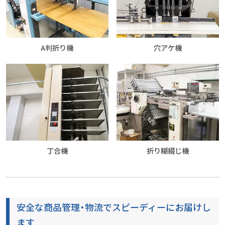
A判折り機
穴アケ機
丁合機
折り糊綴じ機
安全な商品管理・物流でスピーディーにお届けし
ます