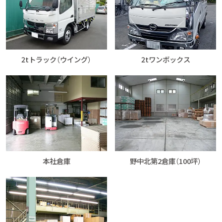
2tトラック（ウイング）
2tワンボックス
本社倉庫
野中北第2倉庫（100坪）