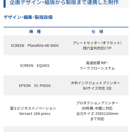
企画デザイン・組版から製版まで連携した制作
デザイン・編集・製版設備
機 種
仕 様
プレートセッター（オフセット）
SCREEN PlateRite HD 8900
四六全判対応CTP
高速処理 RIP・
SCREEN EQUIOS
ワークフローシステム
大判インクジェットプリンター
EPSON SC-P8050
B0サイズ対応 2台
プロダクションプリンター
富士ビジネスイノベーション
80枚機、中綴じ対応
Versant 180i press
出力サイズ：330X1200mm
まで対応