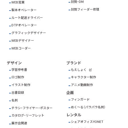
封筒・DM
WEB営業
封筒フィーダー修理
製本オペレーター
ルート配送ドライバー
DTPオペレーター
グラフィックデザイナー
WEBデザイナー
WEBコーダー
デザイン
ブランド
学習参考書
もえしょく
ロゴ制作
キャラクター制作
イラスト制作
アニメ動画制作
企画
古書目録
フィンガード
名刺
めく～る（パラパラ名刺）
チラシ・フライヤー・ポスター
レンタル
カタログ・リーフレット
シェアオフィスYONET
展示会関連