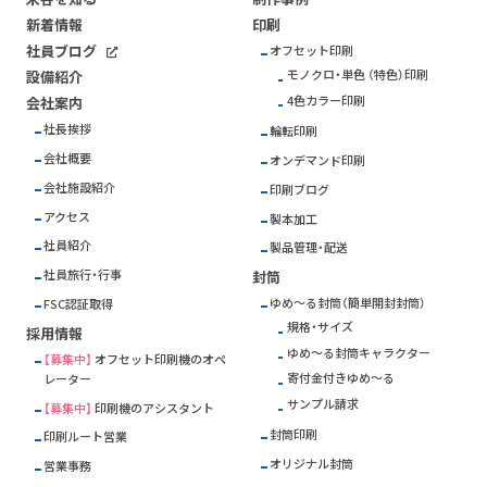
新着情報
印刷
社員ブログ
オフセット印刷
モノクロ・単色 （特色）印刷
設備紹介
4色カラー印刷
会社案内
社長挨拶
輪転印刷
会社概要
オンデマンド印刷
会社施設紹介
印刷ブログ
アクセス
製本加工
社員紹介
製品管理・配送
社員旅行・行事
封筒
ゆめ～る封筒（簡単開封封筒）
FSC
認証取得
規格・サイズ
採用情報
ゆめ～る封筒キャラクター
【募集中】
オフセット印刷機のオペ
寄付金付きゆめ～る
レーター
サンプル請求
【募集中】
印刷機のアシスタント
封筒印刷
印刷ルート営業
オリジナル封筒
営業事務