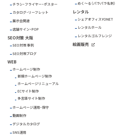
めく～る（パラパラ名刺）
チラシ・フライヤー・ポスター
レンタル
カタログ・リーフレット
シェアオフィスYONET
展示会関連
レンタルホール
店舗サイン・POP
レンタルゴルフレンジ
SEO対策 大阪
絵画販売
SEO対策 事例
SEO対策ブログ
WEB
ホームページ制作
新規ホームページ制作
ホームページリニューアル
ECサイト制作
多言語サイト制作
ホームページ運用・保守
動画制作
デジタルカタログ
SNS運用