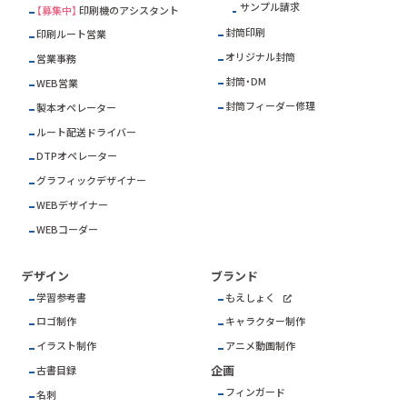
サンプル請求
【募集中】
印刷機のアシスタント
封筒印刷
印刷ルート営業
オリジナル封筒
営業事務
封筒・DM
WEB営業
封筒フィーダー修理
製本オペレーター
ルート配送ドライバー
DTPオペレーター
グラフィックデザイナー
WEBデザイナー
WEBコーダー
デザイン
ブランド
学習参考書
もえしょく
ロゴ制作
キャラクター制作
イラスト制作
アニメ動画制作
企画
古書目録
フィンガード
名刺