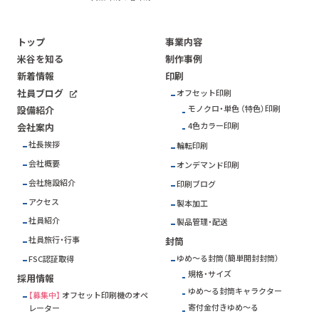
トップ
事業内容
米谷を知る
制作事例
新着情報
印刷
社員ブログ
オフセット印刷
モノクロ・単色 （特色）印刷
設備紹介
4色カラー印刷
会社案内
社長挨拶
輪転印刷
会社概要
オンデマンド印刷
会社施設紹介
印刷ブログ
アクセス
製本加工
社員紹介
製品管理・配送
社員旅行・行事
封筒
ゆめ～る封筒（簡単開封封筒）
FSC
認証取得
規格・サイズ
採用情報
ゆめ～る封筒キャラクター
【募集中】
オフセット印刷機のオペ
寄付金付きゆめ～る
レーター