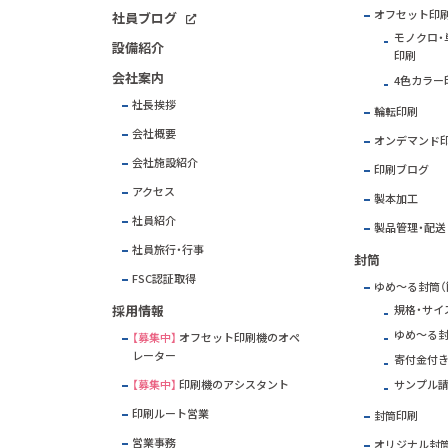
オフセット印
社員ブログ
モノクロ・単
設備紹介
印刷
会社案内
4色カラー
社長挨拶
輪転印刷
会社概要
オンデマンド
会社施設紹介
印刷ブログ
アクセス
製本加工
社員紹介
製品管理・配送
社員旅行・行事
封筒
FSC
認証取得
ゆめ～る封筒（
採用情報
規格・サイ
ゆめ～る
【募集中】
オフセット印刷機のオペ
レーター
寄付金付
【募集中】
印刷機のアシスタント
サンプル
印刷ルート営業
封筒印刷
営業事務
オリジナル封