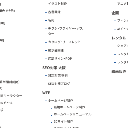
イラスト制作
アニメ
刷
色 （特色）
古書目録
企画
名刺
フィン
印刷
チラシ・フライヤー・ポス
めく～
ター
レンタル
印刷
カタログ・リーフレット
シェアオ
展示会関連
レンタ
店舗サイン・POP
レンタ
SEO対策 大阪
絵画販売
SEO対策 事例
簡単開封封筒）
SEO対策ブログ
ズ
WEB
封筒キャラクター
ホームページ制作
きゆめ～る
新規ホームページ制作
請求
ホームページリニューアル
ECサイト制作
筒