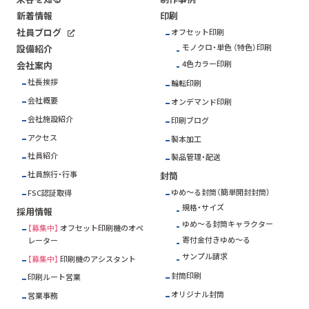
新着情報
印刷
社員ブログ
オフセット印刷
モノクロ・単色 （特色）印刷
設備紹介
4色カラー印刷
会社案内
社長挨拶
輪転印刷
会社概要
オンデマンド印刷
会社施設紹介
印刷ブログ
アクセス
製本加工
社員紹介
製品管理・配送
社員旅行・行事
封筒
ゆめ～る封筒（簡単開封封筒）
FSC
認証取得
規格・サイズ
採用情報
ゆめ～る封筒キャラクター
【募集中】
オフセット印刷機のオペ
寄付金付きゆめ～る
レーター
サンプル請求
【募集中】
印刷機のアシスタント
封筒印刷
印刷ルート営業
オリジナル封筒
営業事務