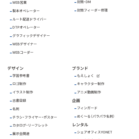
封筒・DM
WEB営業
封筒フィーダー修理
製本オペレーター
ルート配送ドライバー
DTPオペレーター
グラフィックデザイナー
WEBデザイナー
WEBコーダー
デザイン
ブランド
学習参考書
もえしょく
ロゴ制作
キャラクター制作
イラスト制作
アニメ動画制作
企画
古書目録
フィンガード
名刺
めく～る（パラパラ名刺）
チラシ・フライヤー・ポスター
レンタル
カタログ・リーフレット
シェアオフィスYONET
展示会関連