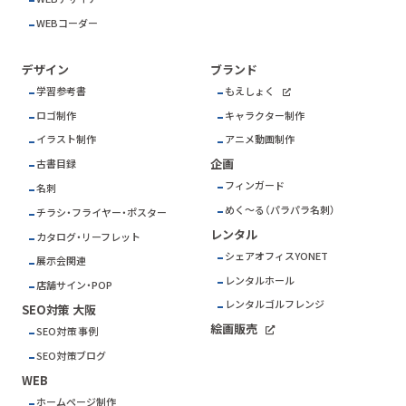
WEBコーダー
デザイン
ブランド
学習参考書
もえしょく
ロゴ制作
キャラクター制作
イラスト制作
アニメ動画制作
企画
古書目録
フィンガード
名刺
めく～る（パラパラ名刺）
チラシ・フライヤー・ポスター
レンタル
カタログ・リーフレット
シェアオフィスYONET
展示会関連
レンタルホール
店舗サイン・POP
レンタルゴルフレンジ
SEO対策 大阪
絵画販売
SEO対策 事例
SEO対策ブログ
WEB
ホームページ制作