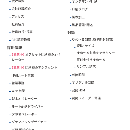
会社概要
オンデマンド印刷
会社施設紹介
印刷ブログ
アクセス
製本加工
社員紹介
製品管理・配送
社員旅行・行事
封筒
ゆめ～る封筒（簡単開封封筒）
FSC
認証取得
規格・サイズ
採用情報
ゆめ～る封筒キャラクター
【募集中】
オフセット印刷機のオペ
寄付金付きゆめ～る
レーター
サンプル請求
【募集中】
印刷機のアシスタント
封筒印刷
印刷ルート営業
オリジナル封筒
営業事務
封筒・DM
WEB営業
封筒フィーダー修理
製本オペレーター
ルート配送ドライバー
DTPオペレーター
グラフィックデザイナー
WEBデザイナー