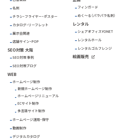
フィンガード
名刺
めく～る（パラパラ名刺）
チラシ・フライヤー・ポスター
レンタル
カタログ・リーフレット
シェアオフィスYONET
展示会関連
レンタルホール
店舗サイン・POP
レンタルゴルフレンジ
SEO対策 大阪
絵画販売
SEO対策 事例
SEO対策ブログ
WEB
ホームページ制作
新規ホームページ制作
ホームページリニューアル
ECサイト制作
多言語サイト制作
ホームページ運用・保守
動画制作
デジタルカタログ