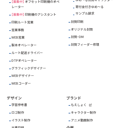
【募集中】
オフセット印刷機のオペ
寄付金付きゆめ～る
レーター
サンプル請求
【募集中】
印刷機のアシスタント
封筒印刷
印刷ルート営業
オリジナル封筒
営業事務
封筒・DM
WEB営業
封筒フィーダー修理
製本オペレーター
ルート配送ドライバー
DTPオペレーター
グラフィックデザイナー
WEBデザイナー
WEBコーダー
デザイン
ブランド
学習参考書
もえしょく
ロゴ制作
キャラクター制作
イラスト制作
アニメ動画制作
企画
古書目録