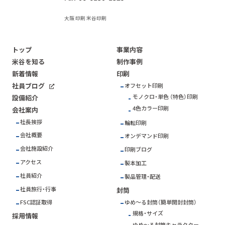
大阪 印刷 米谷印刷
トップ
事業内容
米谷を知る
制作事例
新着情報
印刷
社員ブログ
オフセット印刷
モノクロ・単色 （特色）印刷
設備紹介
4色カラー印刷
会社案内
社長挨拶
輪転印刷
会社概要
オンデマンド印刷
会社施設紹介
印刷ブログ
アクセス
製本加工
社員紹介
製品管理・配送
社員旅行・行事
封筒
ゆめ～る封筒（簡単開封封筒）
FSC
認証取得
規格・サイズ
採用情報
ゆめ～る封筒キャラクター