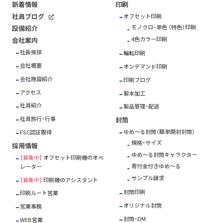
新着情報
印刷
社員ブログ
オフセット印刷
モノクロ・単色 （特色）印刷
設備紹介
4色カラー印刷
会社案内
社長挨拶
輪転印刷
会社概要
オンデマンド印刷
会社施設紹介
印刷ブログ
アクセス
製本加工
社員紹介
製品管理・配送
社員旅行・行事
封筒
ゆめ～る封筒（簡単開封封筒）
FSC
認証取得
規格・サイズ
採用情報
ゆめ～る封筒キャラクター
【募集中】
オフセット印刷機のオペ
寄付金付きゆめ～る
レーター
サンプル請求
【募集中】
印刷機のアシスタント
封筒印刷
印刷ルート営業
オリジナル封筒
営業事務
封筒・DM
WEB営業