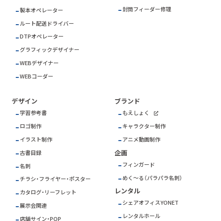
封筒フィーダー修理
製本オペレーター
ルート配送ドライバー
DTPオペレーター
グラフィックデザイナー
WEBデザイナー
WEBコーダー
デザイン
ブランド
学習参考書
もえしょく
ロゴ制作
キャラクター制作
イラスト制作
アニメ動画制作
企画
古書目録
フィンガード
名刺
めく～る（パラパラ名刺）
チラシ・フライヤー・ポスター
レンタル
カタログ・リーフレット
シェアオフィスYONET
展示会関連
レンタルホール
店舗サイン・POP