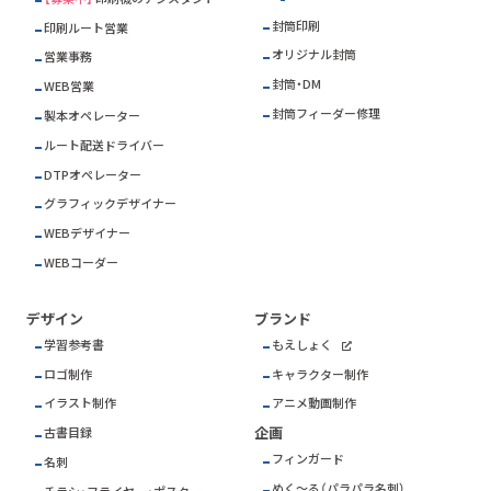
封筒印刷
印刷ルート営業
オリジナル封筒
営業事務
封筒・DM
WEB営業
封筒フィーダー修理
製本オペレーター
ルート配送ドライバー
DTPオペレーター
グラフィックデザイナー
WEBデザイナー
WEBコーダー
デザイン
ブランド
学習参考書
もえしょく
ロゴ制作
キャラクター制作
イラスト制作
アニメ動画制作
企画
古書目録
フィンガード
名刺
めく～る（パラパラ名刺）