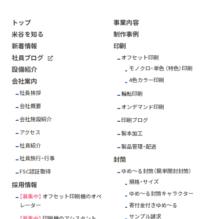
トップ
事業内容
米谷を知る
制作事例
新着情報
印刷
社員ブログ
オフセット印刷
モノクロ・単色 （特色）印刷
設備紹介
4色カラー印刷
会社案内
社長挨拶
輪転印刷
会社概要
オンデマンド印刷
会社施設紹介
印刷ブログ
アクセス
製本加工
社員紹介
製品管理・配送
社員旅行・行事
封筒
ゆめ～る封筒（簡単開封封筒）
FSC
認証取得
規格・サイズ
採用情報
ゆめ～る封筒キャラクター
【募集中】
オフセット印刷機のオペ
寄付金付きゆめ～る
レーター
サンプル請求
【募集中】
印刷機のアシスタント