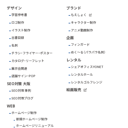
デザイン
ブランド
学習参考書
もえしょく
ロゴ制作
キャラクター制作
イラスト制作
アニメ動画制作
企画
古書目録
フィンガード
名刺
めく～る（パラパラ名刺）
チラシ・フライヤー・ポスター
レンタル
カタログ・リーフレット
シェアオフィスYONET
展示会関連
レンタルホール
店舗サイン・POP
レンタルゴルフレンジ
SEO対策 大阪
絵画販売
SEO対策 事例
SEO対策ブログ
WEB
ホームページ制作
新規ホームページ制作
ホームページリニューアル