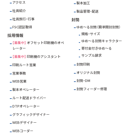
アクセス
製本加工
社員紹介
製品管理・配送
社員旅行・行事
封筒
ゆめ～る封筒（簡単開封封筒）
FSC
認証取得
規格・サイズ
採用情報
ゆめ～る封筒キャラクター
【募集中】
オフセット印刷機のオペ
寄付金付きゆめ～る
レーター
サンプル請求
【募集中】
印刷機のアシスタント
封筒印刷
印刷ルート営業
オリジナル封筒
営業事務
封筒・DM
WEB営業
封筒フィーダー修理
製本オペレーター
ルート配送ドライバー
DTPオペレーター
グラフィックデザイナー
WEBデザイナー
WEBコーダー