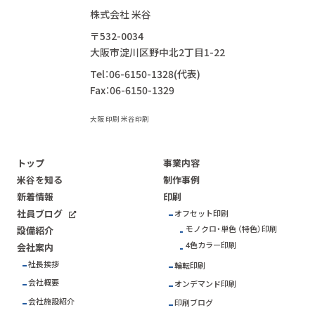
株式会社 米谷
〒532-0034
大阪市淀川区野中北2丁目1-22
Tel：06-6150-1328(代表)
Fax：06-6150-1329
大阪 印刷 米谷印刷
トップ
事業内容
米谷を知る
制作事例
新着情報
印刷
社員ブログ
オフセット印刷
モノクロ・単色 （特色）印刷
設備紹介
4色カラー印刷
会社案内
社長挨拶
輪転印刷
会社概要
オンデマンド印刷
会社施設紹介
印刷ブログ