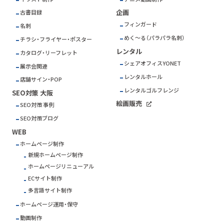
企画
古書目録
フィンガード
名刺
めく～る（パラパラ名刺）
チラシ・フライヤー・ポスター
レンタル
カタログ・リーフレット
シェアオフィスYONET
展示会関連
レンタルホール
店舗サイン・POP
レンタルゴルフレンジ
SEO対策 大阪
絵画販売
SEO対策 事例
SEO対策ブログ
WEB
ホームページ制作
新規ホームページ制作
ホームページリニューアル
ECサイト制作
多言語サイト制作
ホームページ運用・保守
動画制作