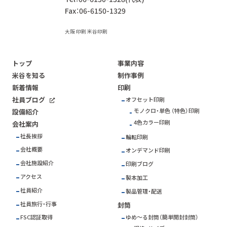
Fax：06-6150-1329
大阪 印刷 米谷印刷
トップ
事業内容
米谷を知る
制作事例
新着情報
印刷
社員ブログ
オフセット印刷
モノクロ・単色 （特色）印刷
設備紹介
4色カラー印刷
会社案内
社長挨拶
輪転印刷
会社概要
オンデマンド印刷
会社施設紹介
印刷ブログ
アクセス
製本加工
社員紹介
製品管理・配送
社員旅行・行事
封筒
ゆめ～る封筒（簡単開封封筒）
FSC
認証取得