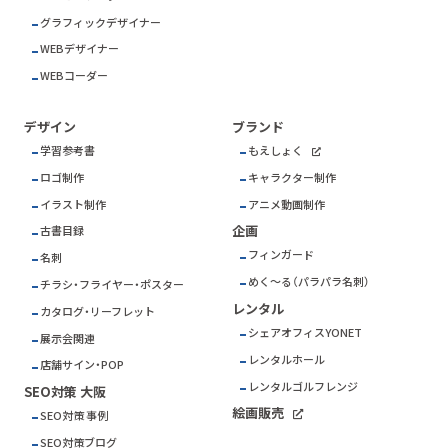
グラフィックデザイナー
WEBデザイナー
WEBコーダー
デザイン
ブランド
学習参考書
もえしょく
ロゴ制作
キャラクター制作
イラスト制作
アニメ動画制作
企画
古書目録
フィンガード
名刺
めく～る（パラパラ名刺）
チラシ・フライヤー・ポスター
レンタル
カタログ・リーフレット
シェアオフィスYONET
展示会関連
レンタルホール
店舗サイン・POP
レンタルゴルフレンジ
SEO対策 大阪
絵画販売
SEO対策 事例
SEO対策ブログ