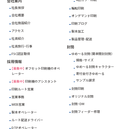
会社案内
社長挨拶
輪転印刷
会社概要
オンデマンド印刷
会社施設紹介
印刷ブログ
アクセス
製本加工
社員紹介
製品管理・配送
社員旅行・行事
封筒
ゆめ～る封筒（簡単開封封筒）
FSC
認証取得
規格・サイズ
採用情報
ゆめ～る封筒キャラクター
【募集中】
オフセット印刷機のオペ
寄付金付きゆめ～る
レーター
サンプル請求
【募集中】
印刷機のアシスタント
封筒印刷
印刷ルート営業
オリジナル封筒
営業事務
封筒・DM
WEB営業
封筒フィーダー修理
製本オペレーター
ルート配送ドライバー
DTPオペレーター