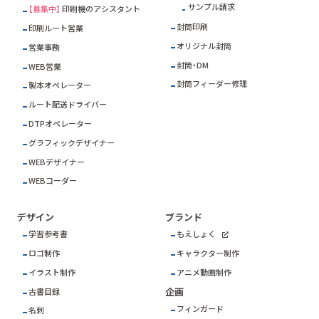
サンプル請求
【募集中】
印刷機のアシスタント
封筒印刷
印刷ルート営業
オリジナル封筒
営業事務
封筒・DM
WEB営業
封筒フィーダー修理
製本オペレーター
ルート配送ドライバー
DTPオペレーター
グラフィックデザイナー
WEBデザイナー
WEBコーダー
デザイン
ブランド
学習参考書
もえしょく
ロゴ制作
キャラクター制作
イラスト制作
アニメ動画制作
企画
古書目録
フィンガード
名刺