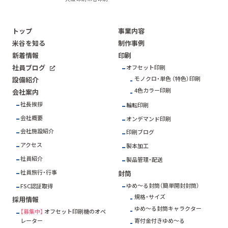
トップ
事業内容
米谷を知る
制作事例
新着情報
印刷
社員ブログ
オフセット印刷
モノクロ・単色 （特色）印刷
設備紹介
4色カラー印刷
会社案内
社長挨拶
輪転印刷
会社概要
オンデマンド印刷
会社施設紹介
印刷ブログ
アクセス
製本加工
社員紹介
製品管理・配送
社員旅行・行事
封筒
ゆめ～る封筒（簡単開封封筒）
FSC
認証取得
規格・サイズ
採用情報
ゆめ～る封筒キャラクター
【募集中】
オフセット印刷機のオペ
寄付金付きゆめ～る
レーター