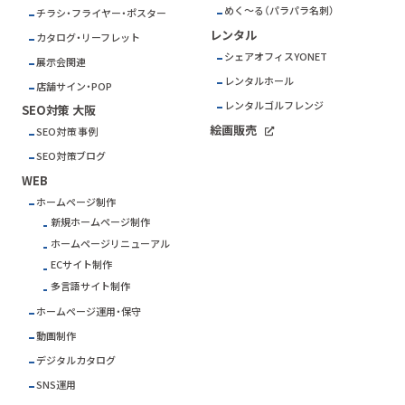
めく～る（パラパラ名刺）
チラシ・フライヤー・ポスター
レンタル
カタログ・リーフレット
シェアオフィスYONET
展示会関連
レンタルホール
店舗サイン・POP
レンタルゴルフレンジ
SEO対策 大阪
絵画販売
SEO対策 事例
SEO対策ブログ
WEB
ホームページ制作
新規ホームページ制作
ホームページリニューアル
ECサイト制作
多言語サイト制作
ホームページ運用・保守
動画制作
デジタルカタログ
SNS運用