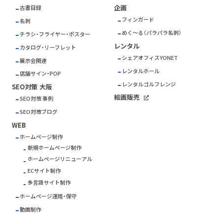
企画
古書目録
フィンガード
名刺
めく～る（パラパラ名刺）
チラシ・フライヤー・ポスター
レンタル
カタログ・リーフレット
シェアオフィスYONET
展示会関連
レンタルホール
店舗サイン・POP
レンタルゴルフレンジ
SEO対策 大阪
絵画販売
SEO対策 事例
SEO対策ブログ
WEB
ホームページ制作
新規ホームページ制作
ホームページリニューアル
ECサイト制作
多言語サイト制作
ホームページ運用・保守
動画制作