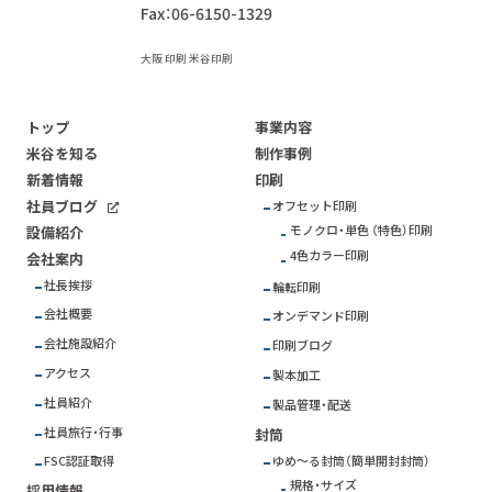
Fax：06-6150-1329
大阪 印刷 米谷印刷
トップ
事業内容
米谷を知る
制作事例
新着情報
印刷
社員ブログ
オフセット印刷
モノクロ・単色 （特色）印刷
設備紹介
4色カラー印刷
会社案内
社長挨拶
輪転印刷
会社概要
オンデマンド印刷
会社施設紹介
印刷ブログ
アクセス
製本加工
社員紹介
製品管理・配送
社員旅行・行事
封筒
ゆめ～る封筒（簡単開封封筒）
FSC
認証取得
規格・サイズ
採用情報