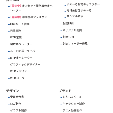
ゆめ～る封筒キャラクター
【募集中】
オフセット印刷機のオペ
寄付金付きゆめ～る
レーター
サンプル請求
【募集中】
印刷機のアシスタント
封筒印刷
印刷ルート営業
オリジナル封筒
営業事務
封筒・DM
WEB営業
封筒フィーダー修理
製本オペレーター
ルート配送ドライバー
DTPオペレーター
グラフィックデザイナー
WEBデザイナー
WEBコーダー
デザイン
ブランド
学習参考書
もえしょく
ロゴ制作
キャラクター制作
イラスト制作
アニメ動画制作