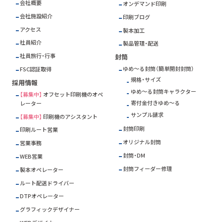
会社概要
オンデマンド印刷
会社施設紹介
印刷ブログ
アクセス
製本加工
社員紹介
製品管理・配送
社員旅行・行事
封筒
ゆめ～る封筒（簡単開封封筒）
FSC
認証取得
規格・サイズ
採用情報
ゆめ～る封筒キャラクター
【募集中】
オフセット印刷機のオペ
寄付金付きゆめ～る
レーター
サンプル請求
【募集中】
印刷機のアシスタント
封筒印刷
印刷ルート営業
オリジナル封筒
営業事務
封筒・DM
WEB営業
封筒フィーダー修理
製本オペレーター
ルート配送ドライバー
DTPオペレーター
グラフィックデザイナー