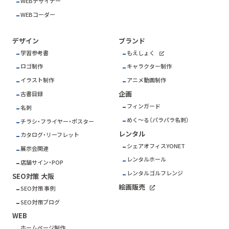
WEBデザイナー
WEBコーダー
デザイン
ブランド
学習参考書
もえしょく
ロゴ制作
キャラクター制作
イラスト制作
アニメ動画制作
企画
古書目録
フィンガード
名刺
めく～る（パラパラ名刺）
チラシ・フライヤー・ポスター
レンタル
カタログ・リーフレット
シェアオフィスYONET
展示会関連
レンタルホール
店舗サイン・POP
レンタルゴルフレンジ
SEO対策 大阪
絵画販売
SEO対策 事例
SEO対策ブログ
WEB
ホームページ制作