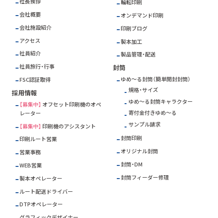
社長挨拶
輪転印刷
会社概要
オンデマンド印刷
会社施設紹介
印刷ブログ
アクセス
製本加工
社員紹介
製品管理・配送
社員旅行・行事
封筒
ゆめ～る封筒（簡単開封封筒）
FSC
認証取得
規格・サイズ
採用情報
ゆめ～る封筒キャラクター
【募集中】
オフセット印刷機のオペ
寄付金付きゆめ～る
レーター
サンプル請求
【募集中】
印刷機のアシスタント
封筒印刷
印刷ルート営業
オリジナル封筒
営業事務
封筒・DM
WEB営業
封筒フィーダー修理
製本オペレーター
ルート配送ドライバー
DTPオペレーター
グラフィックデザイナー