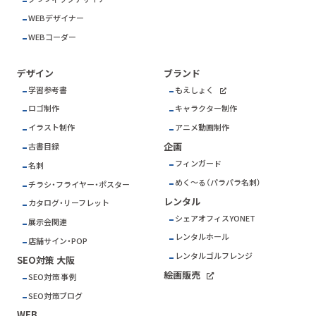
WEBデザイナー
WEBコーダー
デザイン
ブランド
学習参考書
もえしょく
ロゴ制作
キャラクター制作
イラスト制作
アニメ動画制作
企画
古書目録
フィンガード
名刺
めく～る（パラパラ名刺）
チラシ・フライヤー・ポスター
レンタル
カタログ・リーフレット
シェアオフィスYONET
展示会関連
レンタルホール
店舗サイン・POP
レンタルゴルフレンジ
SEO対策 大阪
絵画販売
SEO対策 事例
SEO対策ブログ
WEB