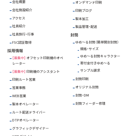
会社概要
オンデマンド印刷
会社施設紹介
印刷ブログ
アクセス
製本加工
社員紹介
製品管理・配送
社員旅行・行事
封筒
ゆめ～る封筒（簡単開封封筒）
FSC
認証取得
規格・サイズ
採用情報
ゆめ～る封筒キャラクター
【募集中】
オフセット印刷機のオペ
寄付金付きゆめ～る
レーター
サンプル請求
【募集中】
印刷機のアシスタント
封筒印刷
印刷ルート営業
オリジナル封筒
営業事務
封筒・DM
WEB営業
封筒フィーダー修理
製本オペレーター
ルート配送ドライバー
DTPオペレーター
グラフィックデザイナー