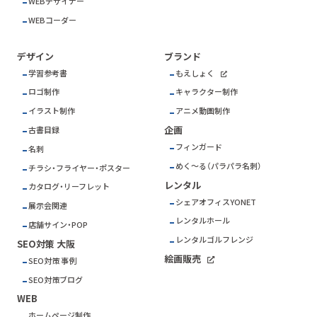
WEBデザイナー
WEBコーダー
デザイン
ブランド
学習参考書
もえしょく
ロゴ制作
キャラクター制作
イラスト制作
アニメ動画制作
企画
古書目録
フィンガード
名刺
めく～る（パラパラ名刺）
チラシ・フライヤー・ポスター
レンタル
カタログ・リーフレット
シェアオフィスYONET
展示会関連
レンタルホール
店舗サイン・POP
レンタルゴルフレンジ
SEO対策 大阪
絵画販売
SEO対策 事例
SEO対策ブログ
WEB
ホームページ制作