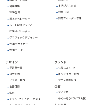
オリジナル封筒
営業事務
封筒・DM
WEB営業
封筒フィーダー修理
製本オペレーター
ルート配送ドライバー
DTPオペレーター
グラフィックデザイナー
WEBデザイナー
WEBコーダー
デザイン
ブランド
学習参考書
もえしょく
ロゴ制作
キャラクター制作
イラスト制作
アニメ動画制作
企画
古書目録
フィンガード
名刺
めく～る（パラパラ名刺）
チラシ・フライヤー・ポスター
レンタル