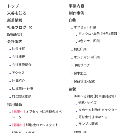
トップ
事業内容
米谷を知る
制作事例
新着情報
印刷
社員ブログ
オフセット印刷
モノクロ・単色 （特色）印刷
設備紹介
4色カラー印刷
会社案内
社長挨拶
輪転印刷
会社概要
オンデマンド印刷
会社施設紹介
印刷ブログ
アクセス
製本加工
社員紹介
製品管理・配送
社員旅行・行事
封筒
ゆめ～る封筒（簡単開封封筒）
FSC
認証取得
規格・サイズ
採用情報
ゆめ～る封筒キャラクター
【募集中】
オフセット印刷機のオペ
寄付金付きゆめ～る
レーター
サンプル請求
【募集中】
印刷機のアシスタント
封筒印刷
印刷ルート営業