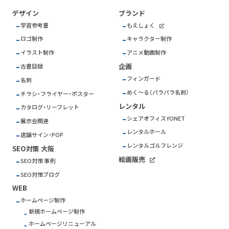
デザイン
ブランド
学習参考書
もえしょく
ロゴ制作
キャラクター制作
イラスト制作
アニメ動画制作
企画
古書目録
フィンガード
名刺
めく～る（パラパラ名刺）
チラシ・フライヤー・ポスター
レンタル
カタログ・リーフレット
シェアオフィスYONET
展示会関連
レンタルホール
店舗サイン・POP
レンタルゴルフレンジ
SEO対策 大阪
絵画販売
SEO対策 事例
SEO対策ブログ
WEB
ホームページ制作
新規ホームページ制作
ホームページリニューアル