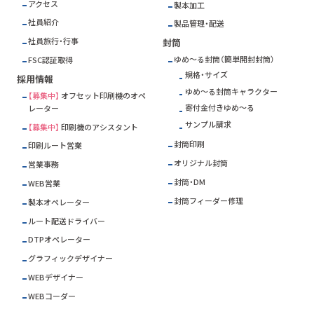
アクセス
製本加工
社員紹介
製品管理・配送
社員旅行・行事
封筒
ゆめ～る封筒（簡単開封封筒）
FSC
認証取得
規格・サイズ
採用情報
ゆめ～る封筒キャラクター
【募集中】
オフセット印刷機のオペ
寄付金付きゆめ～る
レーター
サンプル請求
【募集中】
印刷機のアシスタント
封筒印刷
印刷ルート営業
オリジナル封筒
営業事務
封筒・DM
WEB営業
封筒フィーダー修理
製本オペレーター
ルート配送ドライバー
DTPオペレーター
グラフィックデザイナー
WEBデザイナー
WEBコーダー