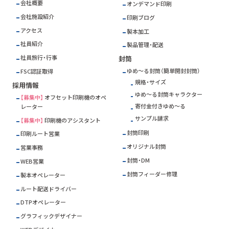
会社概要
オンデマンド印刷
会社施設紹介
印刷ブログ
アクセス
製本加工
社員紹介
製品管理・配送
社員旅行・行事
封筒
ゆめ～る封筒（簡単開封封筒）
FSC
認証取得
規格・サイズ
採用情報
ゆめ～る封筒キャラクター
【募集中】
オフセット印刷機のオペ
寄付金付きゆめ～る
レーター
サンプル請求
【募集中】
印刷機のアシスタント
封筒印刷
印刷ルート営業
オリジナル封筒
営業事務
封筒・DM
WEB営業
封筒フィーダー修理
製本オペレーター
ルート配送ドライバー
DTPオペレーター
グラフィックデザイナー