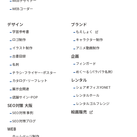
WEBデザイナー
WEBコーダー
デザイン
ブランド
学習参考書
もえしょく
ロゴ制作
キャラクター制作
イラスト制作
アニメ動画制作
企画
古書目録
フィンガード
名刺
めく～る（パラパラ名刺）
チラシ・フライヤー・ポスター
レンタル
カタログ・リーフレット
シェアオフィスYONET
展示会関連
レンタルホール
店舗サイン・POP
レンタルゴルフレンジ
SEO対策 大阪
絵画販売
SEO対策 事例
SEO対策ブログ
WEB
ホームページ制作