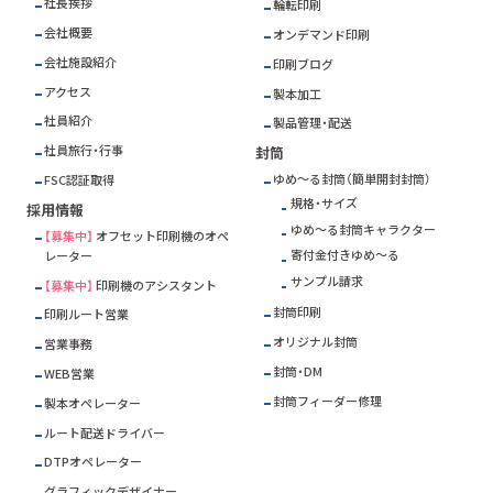
社長挨拶
輪転印刷
会社概要
オンデマンド印刷
会社施設紹介
印刷ブログ
アクセス
製本加工
社員紹介
製品管理・配送
社員旅行・行事
封筒
ゆめ～る封筒（簡単開封封筒）
FSC
認証取得
規格・サイズ
採用情報
ゆめ～る封筒キャラクター
【募集中】
オフセット印刷機のオペ
寄付金付きゆめ～る
レーター
サンプル請求
【募集中】
印刷機のアシスタント
封筒印刷
印刷ルート営業
オリジナル封筒
営業事務
封筒・DM
WEB営業
封筒フィーダー修理
製本オペレーター
ルート配送ドライバー
DTPオペレーター
グラフィックデザイナー