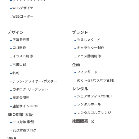
WEBデザイナー
WEBコーダー
デザイン
ブランド
学習参考書
もえしょく
ロゴ制作
キャラクター制作
イラスト制作
アニメ動画制作
企画
古書目録
フィンガード
名刺
めく～る（パラパラ名刺）
チラシ・フライヤー・ポスター
レンタル
カタログ・リーフレット
シェアオフィスYONET
展示会関連
レンタルホール
店舗サイン・POP
レンタルゴルフレンジ
SEO対策 大阪
絵画販売
SEO対策 事例
SEO対策ブログ
WEB