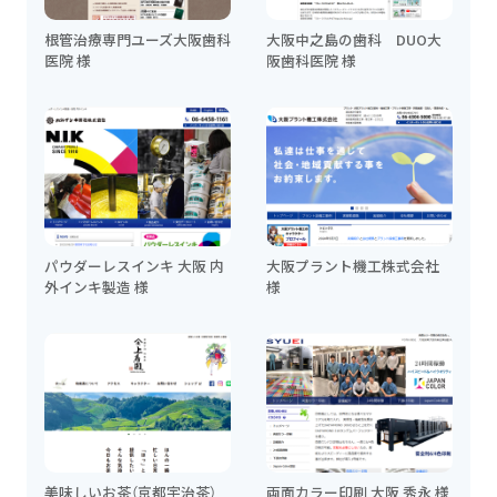
根管治療専門ユーズ大阪歯科
大阪中之島の歯科 DUO大
医院 様
阪歯科医院 様
パウダーレスインキ 大阪 内
大阪プラント機工株式会社
外インキ製造 様
様
美味しいお茶（京都宇治茶）
両面カラー印刷 大阪 秀永 様