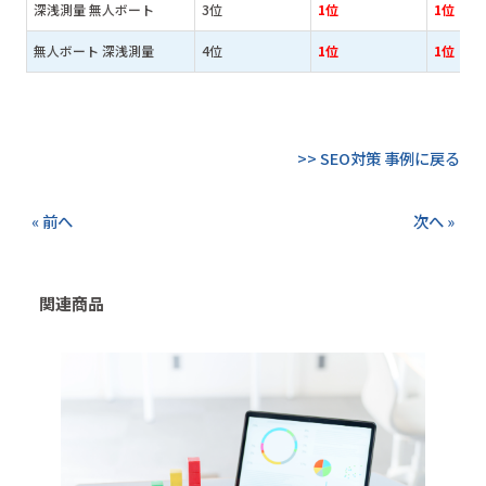
深浅測量 無人ボート
3位
1位
1位
無人ボート 深浅測量
4位
1位
1位
>> SEO対策 事例に戻る
« 前へ
次へ »
関連商品