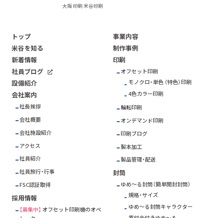
大阪 印刷 米谷印刷
トップ
事業内容
米谷を知る
制作事例
新着情報
印刷
社員ブログ
オフセット印刷
モノクロ・単色 （特色）印刷
設備紹介
4色カラー印刷
会社案内
社長挨拶
輪転印刷
会社概要
オンデマンド印刷
会社施設紹介
印刷ブログ
アクセス
製本加工
社員紹介
製品管理・配送
社員旅行・行事
封筒
ゆめ～る封筒（簡単開封封筒）
FSC
認証取得
規格・サイズ
採用情報
ゆめ～る封筒キャラクター
【募集中】
オフセット印刷機のオペ
寄付金付きゆめ～る