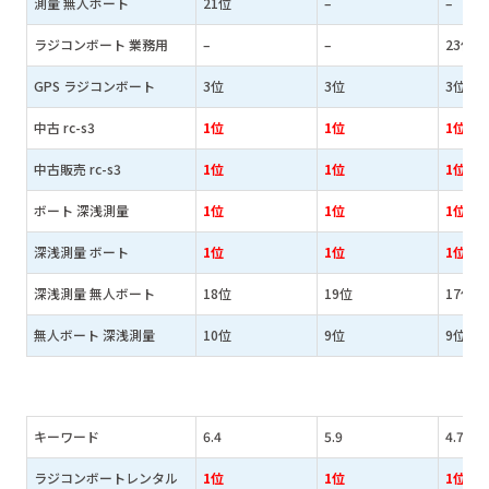
測量 無人ボート
21位
–
–
ラジコンボート 業務用
–
–
23位
GPS ラジコンボート
3位
3位
3位
中古 rc-s3
1位
1位
1位
中古販売 rc-s3
1位
1位
1位
ボート 深浅測量
1位
1位
1位
深浅測量 ボート
1位
1位
1位
深浅測量 無人ボート
18位
19位
17位
無人ボート 深浅測量
10位
9位
9位
キーワード
6.4
5.9
4.7
ラジコンボートレンタル
1位
1位
1位