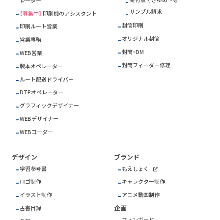
レーター
サンプル請求
【募集中】
印刷機のアシスタント
封筒印刷
印刷ルート営業
オリジナル封筒
営業事務
封筒・DM
WEB営業
封筒フィーダー修理
製本オペレーター
ルート配送ドライバー
DTPオペレーター
グラフィックデザイナー
WEBデザイナー
WEBコーダー
デザイン
ブランド
学習参考書
もえしょく
ロゴ制作
キャラクター制作
イラスト制作
アニメ動画制作
企画
古書目録
フィンガード