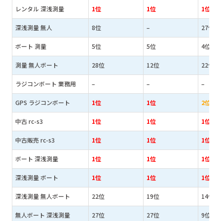
レンタル 深浅測量
1位
1位
1位
深浅測量 無人
8位
–
27位
ボート 測量
5位
5位
4位
測量 無人ボート
28位
12位
22位
ラジコンボート 業務用
–
–
–
GPS ラジコンボート
1位
1位
2位
中古 rc-s3
1位
1位
1位
中古販売 rc-s3
1位
1位
1位
ボート 深浅測量
1位
1位
1位
深浅測量 ボート
1位
1位
1位
深浅測量 無人ボート
22位
19位
14位
無人ボート 深浅測量
27位
27位
9位