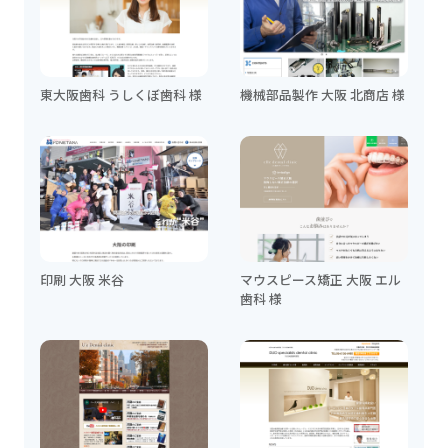
東大阪歯科 うしくぼ歯科 様
機械部品製作 大阪 北商店 様
印刷 大阪 米谷
マウスピース矯正 大阪 エル
歯科 様