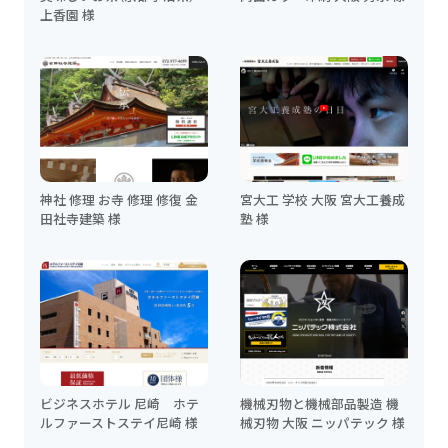
上香園 様
神社 修理 お寺 修理 修復 金
宮大工 学校 大阪 宮大工養成
田社寺建築 様
塾 様
ビジネスホテル 尼崎 ホテ
機械刃物と機械部品製造 機
ルファーストステイ尼崎 様
械刃物 大阪 ニッパテック 様