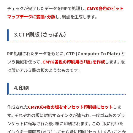
チェックが完了したデータをRIPで処理し、
CMYK各色のビット
マップデータに変換・分版
し、網点を生成します。
3.
CTP刷版（さっぱん）
RIP処理されたデータをもとに、
CTP (Computer To Plate)
と
いう機械を使って、
CMYK各色の印刷用の「版」を作成
します。版
は薄いアルミ製の板のようなものです。
4.
印刷
作成された
CMYKの4枚の版をオフセット印刷機にセット
しま
す。それぞれの版に対応するインクが塗られ、一度ゴム製のブラ
ンケットに転写された後、紙に印刷されます。この「版に付いた
インクを一度転写（オフ）してから紙に印刷（セット）する」ことか