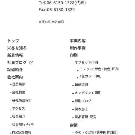
Tel：06-6150-1328(代表)
Fax：06-6150-1329
大阪 印刷 米谷印刷
トップ
事業内容
米谷を知る
制作事例
新着情報
印刷
社員ブログ
オフセット印刷
モノクロ・単色 （特色）印刷
設備紹介
4色カラー印刷
会社案内
社長挨拶
輪転印刷
会社概要
オンデマンド印刷
会社施設紹介
印刷ブログ
アクセス
製本加工
社員紹介
製品管理・配送
社員旅行・行事
封筒
ゆめ～る封筒（簡単開封封筒）
FSC
認証取得