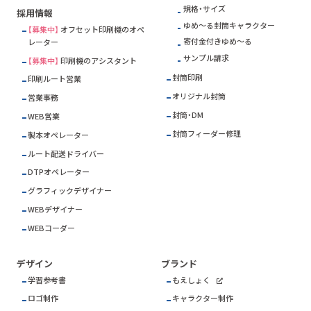
規格・サイズ
採用情報
ゆめ～る封筒キャラクター
【募集中】
オフセット印刷機のオペ
寄付金付きゆめ～る
レーター
サンプル請求
【募集中】
印刷機のアシスタント
封筒印刷
印刷ルート営業
オリジナル封筒
営業事務
封筒・DM
WEB営業
封筒フィーダー修理
製本オペレーター
ルート配送ドライバー
DTPオペレーター
グラフィックデザイナー
WEBデザイナー
WEBコーダー
デザイン
ブランド
学習参考書
もえしょく
ロゴ制作
キャラクター制作