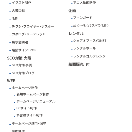
イラスト制作
アニメ動画制作
企画
古書目録
フィンガード
名刺
めく～る（パラパラ名刺）
チラシ・フライヤー・ポスター
レンタル
カタログ・リーフレット
シェアオフィスYONET
展示会関連
レンタルホール
店舗サイン・POP
レンタルゴルフレンジ
SEO対策 大阪
絵画販売
SEO対策 事例
SEO対策ブログ
WEB
ホームページ制作
新規ホームページ制作
ホームページリニューアル
ECサイト制作
多言語サイト制作
ホームページ運用・保守
動画制作