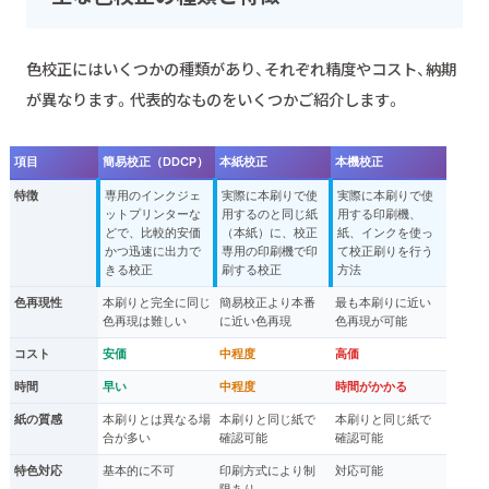
色校正にはいくつかの種類があり、それぞれ精度やコスト、納期
が異なります。代表的なものをいくつかご紹介します。
項目
簡易校正（DDCP）
本紙校正
本機校正
特徴
専用のインクジェ
実際に本刷りで使
実際に本刷りで使
ットプリンターな
用するのと同じ紙
用する印刷機、
どで、比較的安価
（本紙）に、校正
紙、インクを使っ
かつ迅速に出力で
専用の印刷機で印
て校正刷りを行う
きる校正
刷する校正
方法
色再現性
本刷りと完全に同じ
簡易校正より本番
最も本刷りに近い
色再現は難しい
に近い色再現
色再現が可能
コスト
安価
中程度
高価
時間
早い
中程度
時間がかかる
紙の質感
本刷りとは異なる場
本刷りと同じ紙で
本刷りと同じ紙で
合が多い
確認可能
確認可能
特色対応
基本的に不可
印刷方式により制
対応可能
限あり