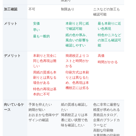
加工確認
不可
制限あり
ニスなどの加工も
確認可能
メリット
安価
本刷りと同じ紙
最も本刷りに近
で確認可能
い色再現
早い
紙の色や厚み、
特色やニスなど
最も一般的
風合いの影響を
の加工も確認可
確認しやすい
能
デメリット
本刷りと完全に
簡易校正よりコ
高価
同じ色再現は難
ストと時間がか
時間がかかる
しい
かる
用紙の質感も本
印刷方式は本刷
刷りとは異なる
りとは異なるた
場合がある
め、色再現は本
機校正には劣る
特色の再現は基
本的に不可
向いているケ
予算を抑えたい
紙の質感も確認し
色に非常に厳密な
ース
納期が短い
たい
精度が求められる
おおまかな色味やデ
簡易校正よりは本
美術品カタログ、
ザインの確認
番に近い状態で色
企業のブランドカ
味を確認したい
ラーなど
高額な印刷物
大量部数の印刷前