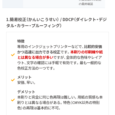
の最終確認
1.
簡易校正（かんいこうせい） / DDCP（ダイレクト・デジ
タル・カラー・プルーフィング）
特徴
専用のインクジェットプリンターなどで、
比較的安価
かつ迅速に出力できる校正
です。
本刷りの印刷機や紙
とは異なる場合が多い
ですが、全体的な色味やレイア
ウト、文字の確認には手軽で有効です。最も一般的な
色校正方法の一つです。
メリット
安価、早い。
デメリット
本刷りと完全に同じ色再現は難しい。用紙の質感も本
刷りとは異なる場合がある。特色（CMYK以外の特別
色）の再現は基本的に不可。