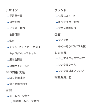
デザイン
ブランド
学習参考書
もえしょく
ロゴ制作
キャラクター制作
イラスト制作
アニメ動画制作
企画
古書目録
フィンガード
名刺
めく～る（パラパラ名刺）
チラシ・フライヤー・ポスター
レンタル
カタログ・リーフレット
シェアオフィスYONET
展示会関連
レンタルホール
店舗サイン・POP
レンタルゴルフレンジ
SEO対策 大阪
絵画販売
SEO対策 事例
SEO対策ブログ
WEB
ホームページ制作
新規ホームページ制作