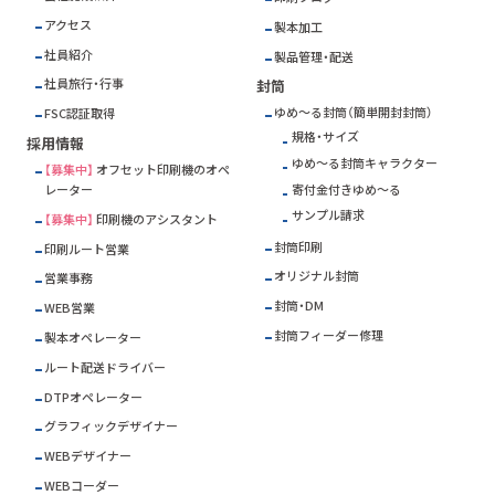
アクセス
製本加工
社員紹介
製品管理・配送
社員旅行・行事
封筒
ゆめ～る封筒（簡単開封封筒）
FSC
認証取得
規格・サイズ
採用情報
ゆめ～る封筒キャラクター
【募集中】
オフセット印刷機のオペ
寄付金付きゆめ～る
レーター
サンプル請求
【募集中】
印刷機のアシスタント
封筒印刷
印刷ルート営業
オリジナル封筒
営業事務
封筒・DM
WEB営業
封筒フィーダー修理
製本オペレーター
ルート配送ドライバー
DTPオペレーター
グラフィックデザイナー
WEBデザイナー
WEBコーダー