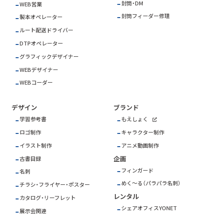
封筒・DM
WEB営業
封筒フィーダー修理
製本オペレーター
ルート配送ドライバー
DTPオペレーター
グラフィックデザイナー
WEBデザイナー
WEBコーダー
デザイン
ブランド
学習参考書
もえしょく
ロゴ制作
キャラクター制作
イラスト制作
アニメ動画制作
企画
古書目録
フィンガード
名刺
めく～る（パラパラ名刺）
チラシ・フライヤー・ポスター
レンタル
カタログ・リーフレット
シェアオフィスYONET
展示会関連