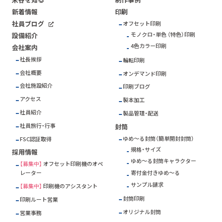
新着情報
印刷
社員ブログ
オフセット印刷
モノクロ・単色 （特色）印刷
設備紹介
4色カラー印刷
会社案内
社長挨拶
輪転印刷
会社概要
オンデマンド印刷
会社施設紹介
印刷ブログ
アクセス
製本加工
社員紹介
製品管理・配送
社員旅行・行事
封筒
ゆめ～る封筒（簡単開封封筒）
FSC
認証取得
規格・サイズ
採用情報
ゆめ～る封筒キャラクター
【募集中】
オフセット印刷機のオペ
寄付金付きゆめ～る
レーター
サンプル請求
【募集中】
印刷機のアシスタント
封筒印刷
印刷ルート営業
オリジナル封筒
営業事務