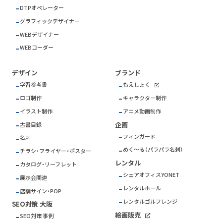
DTPオペレーター
グラフィックデザイナー
WEBデザイナー
WEBコーダー
デザイン
ブランド
学習参考書
もえしょく
ロゴ制作
キャラクター制作
イラスト制作
アニメ動画制作
企画
古書目録
フィンガード
名刺
めく～る（パラパラ名刺）
チラシ・フライヤー・ポスター
レンタル
カタログ・リーフレット
シェアオフィスYONET
展示会関連
レンタルホール
店舗サイン・POP
レンタルゴルフレンジ
SEO対策 大阪
絵画販売
SEO対策 事例