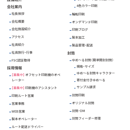
4色カラー印刷
会社案内
社長挨拶
輪転印刷
会社概要
オンデマンド印刷
会社施設紹介
印刷ブログ
アクセス
製本加工
社員紹介
製品管理・配送
社員旅行・行事
封筒
ゆめ～る封筒（簡単開封封筒）
FSC
認証取得
規格・サイズ
採用情報
ゆめ～る封筒キャラクター
【募集中】
オフセット印刷機のオペ
寄付金付きゆめ～る
レーター
サンプル請求
【募集中】
印刷機のアシスタント
封筒印刷
印刷ルート営業
オリジナル封筒
営業事務
封筒・DM
WEB営業
封筒フィーダー修理
製本オペレーター
ルート配送ドライバー